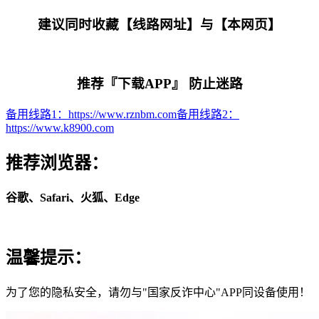
建议同时收藏【线路网址】与【本网页】
推荐『下载APP』 防止迷路
备用线路
1
：
https://www.rznbm.com
备用线路
2
：
https://www.k8900.com
推荐浏览器：
谷歌、Safari、火狐、Edge
温馨提示：
为了您的隐私安全，请勿与"国家反诈中心"APP同设备使用！