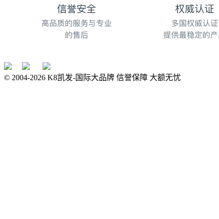
© 2004-
2026
K8凯发-国际大品牌 信誉保障 大额无忧