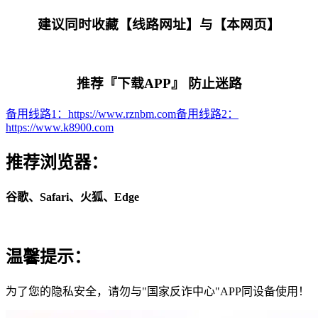
建议同时收藏【线路网址】与【本网页】
推荐『下载APP』 防止迷路
备用线路
1
：
https://www.rznbm.com
备用线路
2
：
https://www.k8900.com
推荐浏览器：
谷歌、Safari、火狐、Edge
温馨提示：
为了您的隐私安全，请勿与"国家反诈中心"APP同设备使用！